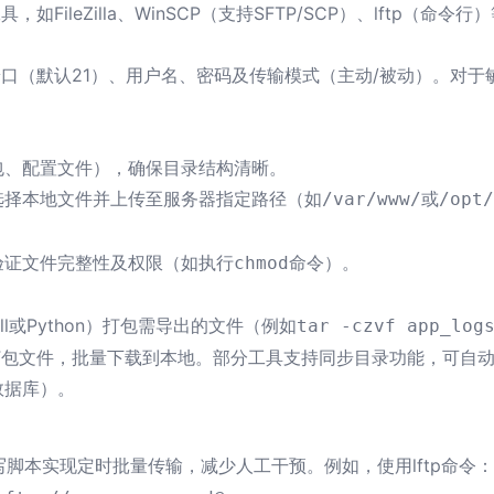
FileZilla、WinSCP（支持SFTP/SCP）、lftp（
口（默认21）、用户名、密码及传输模式（主动/被动）。对于
包、配置文件），确保目录结构清晰。
选择本地文件并上传至服务器指定路径（如
或
/var/www/
/opt/
验证文件完整性及权限（如执行
命令）。
chmod
l或Python）打包需导出的文件（例如
tar -czvf app_log
打包文件，批量下载到本地。部分工具支持同步目录功能，可自
数据库）。
写脚本实现定时批量传输，减少人工干预。例如，使用lftp命令：