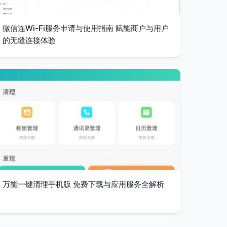
微信连Wi-Fi服务申请与使用指南 赋能商户与用户
的无缝连接体验
万能一键清理手机版 免费下载与应用服务全解析