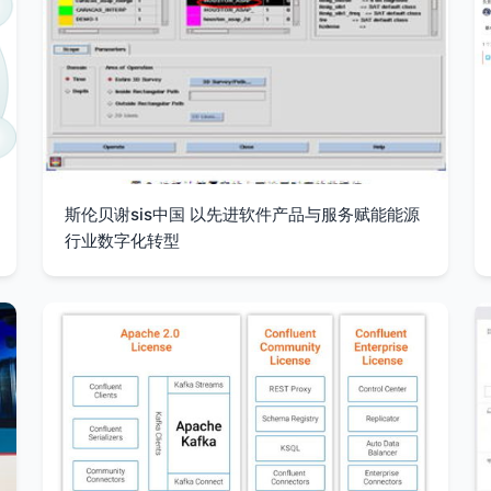
斯伦贝谢sis中国 以先进软件产品与服务赋能能源
行业数字化转型